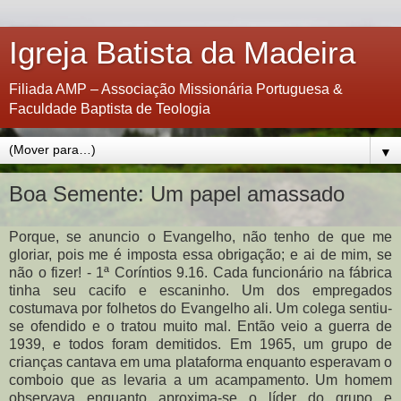
Igreja Batista da Madeira
Filiada AMP – Associação Missionária Portuguesa &
Faculdade Baptista de Teologia
▼
Boa Semente: Um papel amassado
Porque, se anuncio o Evangelho, não tenho de que me
gloriar, pois me é imposta essa obrigação; e ai de mim, se
não o fizer! - 1ª Coríntios 9.16. Cada funcionário na fábrica
tinha seu cacifo e escaninho. Um dos empregados
costumava por folhetos do Evangelho ali. Um colega sentiu-
se ofendido e o tratou muito mal. Então veio a guerra de
1939, e todos foram demitidos. Em 1965, um grupo de
crianças cantava em uma plataforma enquanto esperavam o
comboio que as levaria a um acampamento. Um homem
observava enquanto aproxima-se o líder do grupo e