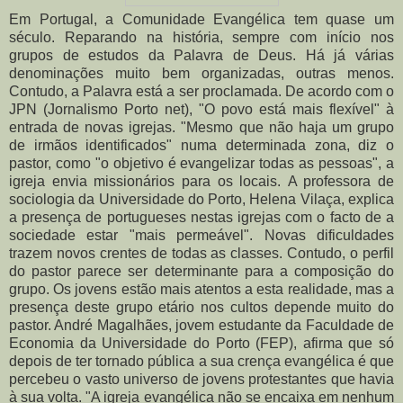
Em Portugal, a Comunidade Evangélica tem quase um
século. Reparando na história, sempre com início nos
grupos de estudos da Palavra de Deus. Há já várias
denominações muito bem organizadas, outras menos.
Contudo, a Palavra está a ser proclamada. De acordo com o
JPN (Jornalismo Porto net), "O povo está mais flexível" à
entrada de novas igrejas. "Mesmo que não haja um grupo
de irmãos identificados" numa determinada zona, diz o
pastor, como "o objetivo é evangelizar todas as pessoas", a
igreja envia missionários para os locais. A professora de
sociologia da Universidade do Porto, Helena Vilaça, explica
a presença de portugueses nestas igrejas com o facto de a
sociedade estar "mais permeável". Novas dificuldades
trazem novos crentes de todas as classes. Contudo, o perfil
do pastor parece ser determinante para a composição do
grupo. Os jovens estão mais atentos a esta realidade, mas a
presença deste grupo etário nos cultos depende muito do
pastor. André Magalhães, jovem estudante da Faculdade de
Economia da Universidade do Porto (FEP), afirma que só
depois de ter tornado pública a sua crença evangélica é que
percebeu o vasto universo de jovens protestantes que havia
à sua volta. "A igreja evangélica não se encaixa em nenhum