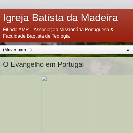
Igreja Batista da Madeira
Filiada AMP – Associação Missionária Portuguesa &
Faculdade Baptista de Teologia
▼
O Evangelho em Portugal