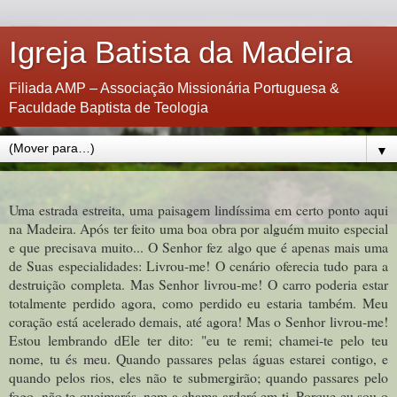
Igreja Batista da Madeira
Filiada AMP – Associação Missionária Portuguesa &
Faculdade Baptista de Teologia
▼
Uma estrada estreita, uma paisagem lindíssima em certo ponto aqui
na Madeira. Após ter feito uma boa obra por alguém muito especial
e que precisava muito... O Senhor fez algo que é apenas mais uma
de Suas especialidades: Livrou-me! O cenário oferecia tudo para a
destruição completa. Mas Senhor livrou-me! O carro poderia estar
totalmente perdido agora, como perdido eu estaria também. Meu
coração está acelerado demais, até agora! Mas o Senhor livrou-me!
Estou lembrando dEle ter dito: "eu te remi; chamei-te pelo teu
nome, tu és meu. Quando passares pelas águas estarei contigo, e
quando pelos rios, eles não te submergirão; quando passares pelo
fogo, não te queimarás, nem a chama arderá em ti. Porque eu sou o