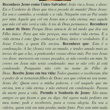
Reconhece Jesus como Único Salvador:
João viu a Jesus, e disse:
Eis o Cordeiro de Deus que tira o pecado do mundo! Disse Jesus:
Eu sou o caminho, a verdade e a vida. Ninguém vem ao Pai senão
por mim. Aquele que crê em Jesus tem a vida eterna; mas aquele
Reconhece
que não crê não verá a vida. A ira de Deus permanece.
o amor de Deus:
Porque Deus amou-te de tal modo que deu seu
Filho único. Para que não pereças, mas tenhas vida eterna. E a
vida eterna é esta: Que conheças a Deus, único e verdadeiro. E a
Reconhece que
Jesus Cristo, a quem Ele enviou.
:
Esta é a
condenação: A luz (Jesus) veio ao mundo, e tendes amado mais as
trevas do que a luz, a praticardes vossas obras más. Por isso Jesus
vos disse: morrereis em vossos pecados, se não crerdes em mim. Se
creres em Jesus não serás condenado; mas se não crês já está
condenado. Porquanto não crês no nome do Filho de
Recebe Jesus em tua vida:
Deus.
Todos quantos o receberam, têm
o poder de se tornarem filhos de Deus; aos que crêem no seu nome.
Jesus diz: Quem ouve a minha palavra, e crê naquele que me
enviou, tem a vida eterna, e não entrará em condenação. Passou
Permite o Senhorio de Jesus:
da morte para a vida.
São meus
amigos os que fazem o que eu digo. Até agora nada pedistes em
meu nome; pedi e recebereis, para a vossa alegria. Eu sou a
videira, quem está em mim produz muito fruto. Pois sem mim nada