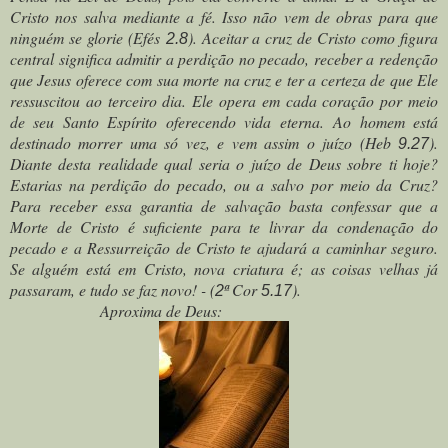
Cristo nos salva mediante a fé. Isso não vem de obras para que
ninguém se glorie (Efés
). Aceitar a cruz de Cristo como figura
2.8
central significa admitir a perdição no pecado, receber a redenção
que Jesus oferece com sua morte na cruz e ter a certeza de que Ele
ressuscitou ao terceiro dia. Ele opera em cada coração por meio
de seu Santo Espírito oferecendo vida eterna.
Ao homem está
destinado morrer uma só vez, e vem assim o juízo (Heb
).
9.27
Diante desta realidade qual seria o juízo de Deus sobre ti hoje?
Estarias na perdição do pecado, ou a salvo por meio da Cruz?
Para receber essa garantia de salvação basta confessar que a
Morte de Cristo é suficiente para te livrar da condenação do
pecado e a Ressurreição de Cristo te ajudará a caminhar seguro.
Se alguém está em Cristo, nova criatura é; as coisas velhas já
passaram, e tudo se faz novo! - (
ª Cor
).
2
5.17
Aproxima de Deus: