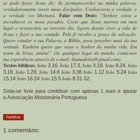
se pode fazer. Jesus diz: Se permanecerdes na minha palavra,
verdadeiramente sereis meus discípulos. Conhecereis a verdade, e
Falar com Deus:
a verdade vos libertará.
“Senhor, estou a
reconhecer os meus pecados. Creio que Jesus morreu em meu
lugar e ressuscitou ao terceiro dia. Agora desejo viver a vida de
Jesus e fazer a tua vontade. Pela fé recebo a graça da salvação.
Quero estudar a tua Palavra, a Bíblia, para perceber mais da tua
vontade. Também quero que sejas o Senhor da minha vida. Em
nome de Jesus, amém!” (de qualquer lugar do mundo, conta-nos
tua experiência através de e-mail: ibamadeira@gmail.com).
Textos bíblicos:
João
, João
, João
, João
, João
3.16
17.3
3.19
8.24
, João
, João
João
João
João
João
3.18
1.29
14.6
3.36
1.12
5.24
João
João
João
15.14
16.24
15.5
8.31-32.
Sinta-se livre para contribuir com apenas 1 euro e apoiar
a Associação Missionária Portuguesa
Partilhar
1 comentário: