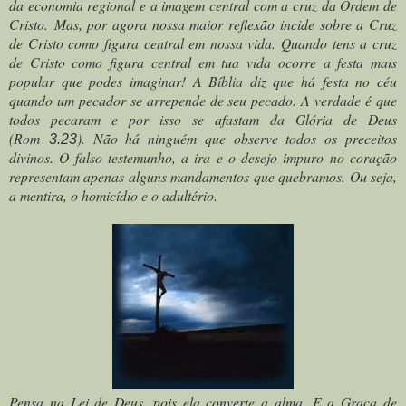
da economia regional e a imagem central com a cruz da Ordem de
Cristo. Mas, por agora nossa maior reflexão incide sobre a Cruz
de Cristo como figura central em nossa vida. Quando tens a cruz
de Cristo como figura central em tua vida ocorre a festa mais
popular que podes imaginar! A Bíblia diz que há festa no céu
quando um pecador se arrepende de seu pecado. A verdade é que
todos pecaram e por isso se afastam da Glória de Deus
(Rom
). Não há ninguém que observe todos os preceitos
3.23
divinos. O falso testemunho, a ira e o desejo impuro no coração
representam apenas alguns mandamentos que quebramos. Ou seja,
a mentira, o homicídio e o adultério.
Pensa na Lei de Deus, pois ela converte a alma. E a Graça de