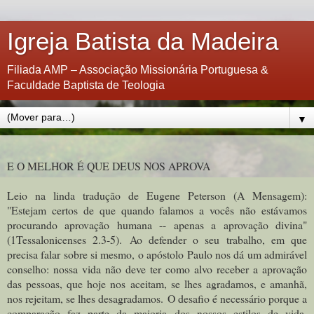
Igreja Batista da Madeira
Filiada AMP – Associação Missionária Portuguesa &
Faculdade Baptista de Teologia
▼
E O MELHOR É QUE DEUS NOS APROVA
Leio na linda tradução de Eugene Peterson (A Mensagem):
"Estejam certos de que quando falamos a vocês não estávamos
procurando aprovação humana -- apenas a aprovação divina"
(1Tessalonicenses 2.3-5). Ao defender o seu trabalho, em que
precisa falar sobre si mesmo, o apóstolo Paulo nos dá um admirável
conselho: nossa vida não deve ter como alvo receber a aprovação
das pessoas, que hoje nos aceitam, se lhes agradamos, e amanhã,
nos rejeitam, se lhes desagradamos. O desafio é necessário porque a
comparação faz parte da maioria dos nossos estilos de vida.