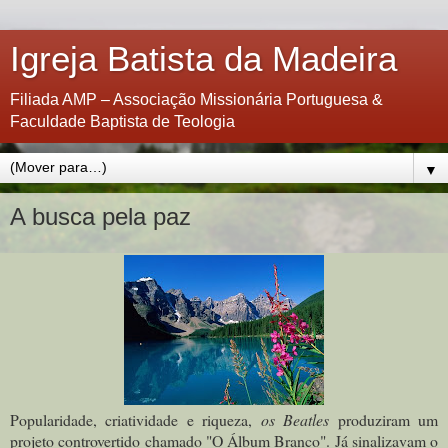
Igreja Batista da Madeira
Filiada AMP – Associação Missionária Portuguesa &
Faculdade Baptista de Teologia
▼
A busca pela paz
Popularidade, criatividade e riqueza,
os Beatles
produziram um
projeto controvertido chamado "O Álbum Branco". Já sinalizavam o