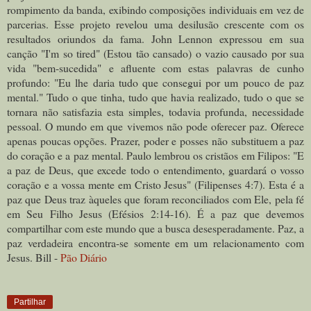
rompimento da banda, exibindo composições individuais em vez de
parcerias. Esse projeto revelou uma desilusão crescente com os
resultados oriundos da fama. John Lennon expressou em sua
canção "I'm so tired" (Estou tão cansado) o vazio causado por sua
vida "bem-sucedida" e afluente com estas palavras de cunho
profundo: "Eu lhe daria tudo que consegui por um pouco de paz
mental." Tudo o que tinha, tudo que havia realizado, tudo o que se
tornara não satisfazia esta simples, todavia profunda, necessidade
pessoal. O mundo em que vivemos não pode oferecer paz. Oferece
apenas poucas opções. Prazer, poder e posses não substituem a paz
do coração e a paz mental. Paulo lembrou os cristãos em Filipos: "E
a paz de Deus, que excede todo o entendimento, guardará o vosso
coração e a vossa mente em Cristo Jesus" (Filipenses 4:7). Esta é a
paz que Deus traz àqueles que foram reconciliados com Ele, pela fé
em Seu Filho Jesus (Efésios 2:14-16). É a paz que devemos
compartilhar com este mundo que a busca desesperadamente. Paz, a
paz verdadeira encontra-se somente em um relacionamento com
Jesus. Bill -
Pão Diário
Partilhar