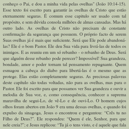
conheço o Pai, e dou a minha vida pelas ovelhas" (
João 10:14-15
).
Esse texto foi escrito para garantir às ovelhas de Cristo que estão
eternamente seguras. É comum esse capitulo ser usado com tal
propósito, e sem dúvida consola milhões de almas cansadas. Mas há
outro lado. As ovelhas de Cristo não precisam de constante
confirmação da segurança que possuem. O próprio facto de serem
Suas ovelhas já é mais que suficiente. Será que Ele pode abandoná-
las? Ele é o bom Pastor. Ele deu Sua vida para livrá-las de todos os
inimigos. E as reuniu em um só rebanho - o rebanho de Deus. Será
que alguém desse rebanho pode perecer? Impossível! Sua grandeza,
bondade, amor e poder tornam tal pensamento repugnante. Quem
esmagou a cabeça do diabo para libertá-las é o mesmo que as
protege. Elas estão completamente seguras. As preciosas palavras
deste capítulo são todas voltadas, não para as ovelhas, mas para o
Pastor. Ele foi escrito para que possamos ver Sua grandeza e ouvir a
melodia de Sua voz, e, como consequência, conhecer a suprema
maravilha de segui-Lo, de vê-Lo e de ouvi-Lo. O homem cujos
olhos foram abertos em João 9 era uma dessas ovelhas, e quando foi
expulso da sinagoga, Jesus o encontrou e perguntou: “Crês tu no
Filho de Deus?”. Ele respondeu: “Quem é ele, Senhor, para que
nele creia?”; e Jesus replicou: “Tu já o tens visto, e é aquele que fala